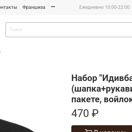
онтакты
Франшиза
Ежедневно 10:00-22:00
ы
Набор "Идивб
(шапка+рукави
пакете, войло
470 ₽