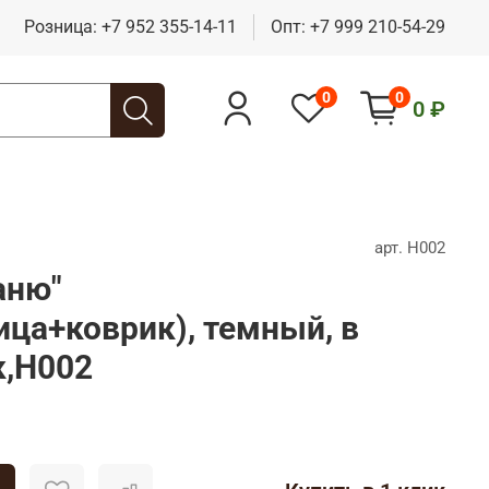
Розница:
+7 952 355-14-11
Опт:
+7 999 210-54-29
0
0
0 ₽
арт.
Н002
аню"
ца+коврик), темный, в
к,Н002