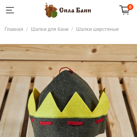
0
Главная
Шапки для бани
Шапки шерстяные