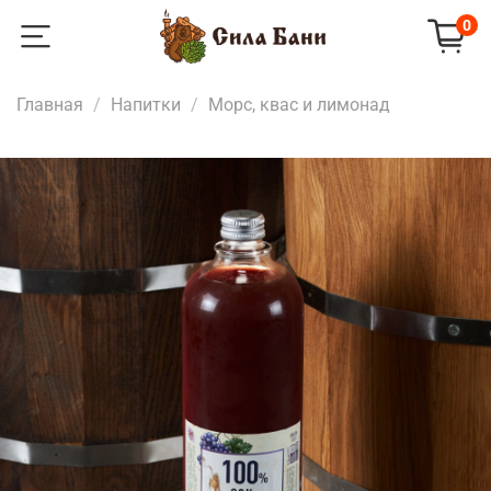
0
Главная
Напитки
Морс, квас и лимонад