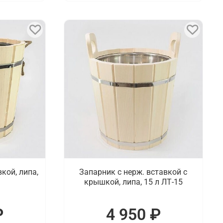
кой, липа,
Запарник с нерж. вставкой с
крышкой, липа, 15 л ЛТ-15
₽
4 950 ₽