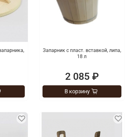
запарника,
Запарник с пласт. вставкой, липа,
18 л
2 085 ₽
В корзину