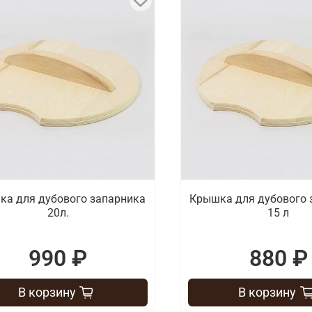
ка для дубового запарника
Крышка для дубового 
20л.
15 л
990 ₽
880 ₽
В корзину
В корзину