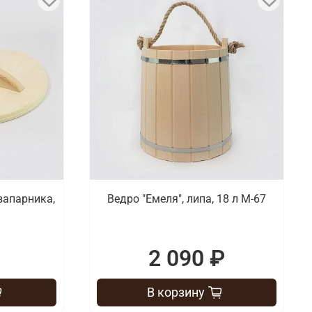
запарника,
Ведро "Емеля", липа, 18 л М-67
2 090 ₽
В корзину