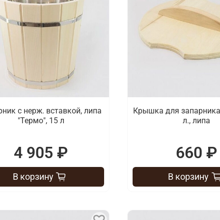
ник с нерж. вставкой, липа
Крышка для запарника 
"Термо", 15 л
л., липа
4 905 ₽
660 ₽
В корзину
В корзину