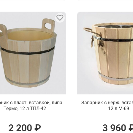
ник с пласт. вставкой, липа
Запарник с нерж. встав
Термо, 12 л ТПЛ-42
12 л М-69
2 200 ₽
3 960 